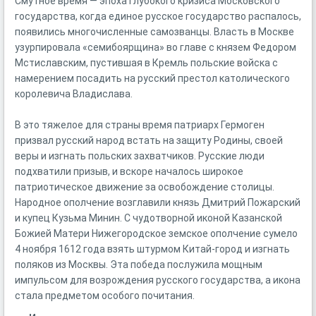
Смутное время — эпоха глубокого кризиса Московского
государства, когда единое русское государство распалось,
появились многочисленные самозванцы. Власть в Москве
узурпировала «семибоярщина» во главе с князем Федором
Мстиславским, пустившая в Кремль польские войска с
намерением посадить на русский престол католического
королевича Владислава.
В это тяжелое для страны время патриарх Гермоген
призвал русский народ встать на защиту Родины, своей
веры и изгнать польских захватчиков. Русские люди
подхватили призыв, и вскоре началось широкое
патриотическое движение за освобождение столицы.
Народное ополчение возглавили князь Дмитрий Пожарский
и купец Кузьма Минин. С чудотворной иконой Казанской
Божией Матери Нижегородское земское ополчение сумело
4 ноября 1612 года взять штурмом Китай-город и изгнать
поляков из Москвы. Эта победа послужила мощным
импульсом для возрождения русского государства, а икона
стала предметом особого почитания.