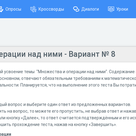
Опросы
Кроссворды
Диалоги
Уроки
ерации над ними - Вариант № 8
й усвоение темы "Множества и операции над ними". Содержание
в основном, отвечают обязательным требованиям к математическо
ьности. Планируется, что на выполнение этого теста Вы потрати
ый вопрос и выберите один ответ из предложенных вариантов.
ть на вопрос, то можете его пропустить, не выбрав ответ и нажав
ли кнопку «Далее», то ответ считается подтверждённым и его ис
шить прохождение теста, нажав на кнопку «Завершить».
рации