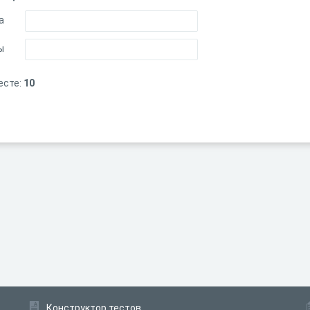
а
ы
есте:
10
Конструктор тестов