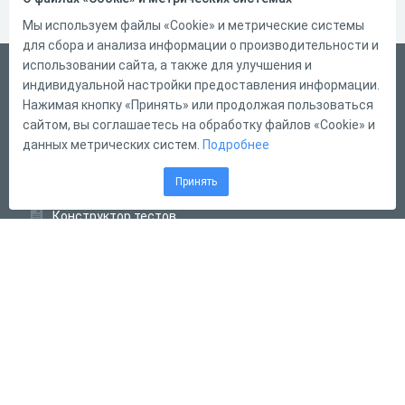
Мы используем файлы «Cookie» и метрические системы
для сбора и анализа информации о производительности и
использовании сайта, а также для улучшения и
Русский
индивидуальной настройки предоставления информации.
Справка
Нажимая кнопку «Принять» или продолжая пользоваться
сайтом, вы соглашаетесь на обработку файлов «Cookie» и
Форма обратной связи
данных метрических систем.
Подробнее
Контакты
Принять
Тарифы
Конструктор тестов
Конструктор опросов
Конструктор кроссвордов
Диалоговые тренажёры
Комплексные задания
Система Дистанционного Обучения