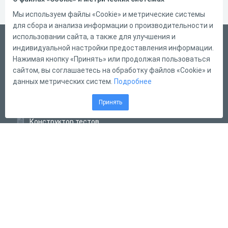
Мы используем файлы «Cookie» и метрические системы
для сбора и анализа информации о производительности и
использовании сайта, а также для улучшения и
Русский
индивидуальной настройки предоставления информации.
Справка
Нажимая кнопку «Принять» или продолжая пользоваться
сайтом, вы соглашаетесь на обработку файлов «Cookie» и
Форма обратной связи
данных метрических систем.
Подробнее
Контакты
Принять
Тарифы
Конструктор тестов
Конструктор опросов
Конструктор кроссвордов
Диалоговые тренажёры
Комплексные задания
Система Дистанционного Обучения