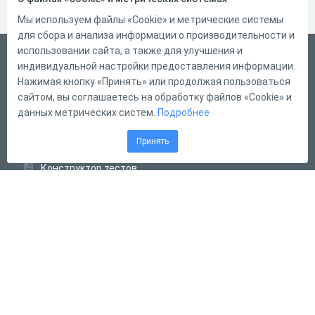
Мы используем файлы «Cookie» и метрические системы
для сбора и анализа информации о производительности и
использовании сайта, а также для улучшения и
Русский
индивидуальной настройки предоставления информации.
Справка
Нажимая кнопку «Принять» или продолжая пользоваться
сайтом, вы соглашаетесь на обработку файлов «Cookie» и
Форма обратной связи
данных метрических систем.
Подробнее
Контакты
Принять
Тарифы
Конструктор тестов
Конструктор опросов
Конструктор кроссвордов
Диалоговые тренажёры
Комплексные задания
Система Дистанционного Обучения