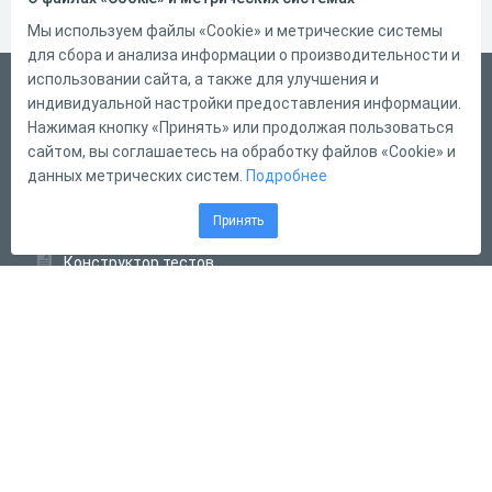
Мы используем файлы «Cookie» и метрические системы
для сбора и анализа информации о производительности и
использовании сайта, а также для улучшения и
Русский
индивидуальной настройки предоставления информации.
Справка
Нажимая кнопку «Принять» или продолжая пользоваться
сайтом, вы соглашаетесь на обработку файлов «Cookie» и
Форма обратной связи
данных метрических систем.
Подробнее
Контакты
Принять
Тарифы
Конструктор тестов
Конструктор опросов
Конструктор кроссвордов
Диалоговые тренажёры
Комплексные задания
Система Дистанционного Обучения