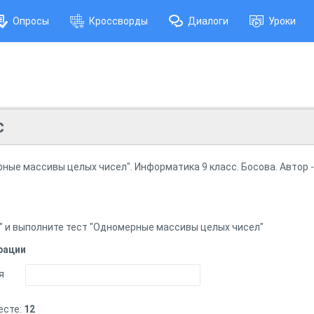
Опросы
Кроссворды
Диалоги
Уроки
с
ные массивы целых чисел". Информатика 9 класс. Босова. Автор
" и выполните тест "Одномерные массивы целых чисел"
рации
я
есте:
12