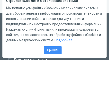
О файлах «Cookie» и метрических системах
Мы используем файлы «Cookie» и метрические системы
для сбора и анализа информации о производительности и
использовании сайта, а также для улучшения и
Русский
индивидуальной настройки предоставления информации.
Справка
Нажимая кнопку «Принять» или продолжая пользоваться
сайтом, вы соглашаетесь на обработку файлов «Cookie» и
Форма обратной связи
данных метрических систем.
Подробнее
Контакты
Принять
Тарифы
Конструктор тестов
Конструктор опросов
Конструктор кроссвордов
Диалоговые тренажёры
Комплексные задания
Система Дистанционного Обучения