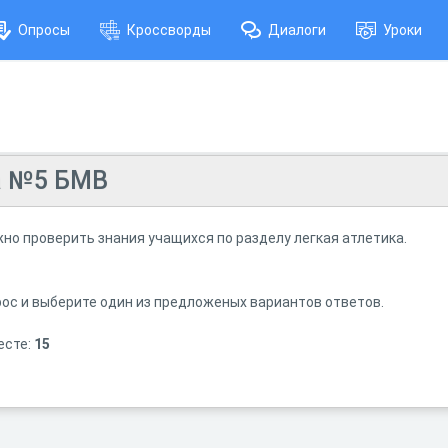
Опросы
Кроссворды
Диалоги
Уроки
а №5 БМВ
но проверить знания учащихся по разделу легкая атлетика.
ос и выберите один из предложеных вариантов ответов.
есте:
15