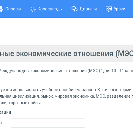
Опросы
Кроссворды
Диалоги
Уроки
ные экономические отношения (МЭО
Международные экономические отношения (МЭО)." для 10 - 11 кла
дуется использовать учебное пособие Баранова. Ключевые термин
ьная цивилизация, рынок, мировая экономика, МЭО, разделение т
вли, торговые войны.
рации
я