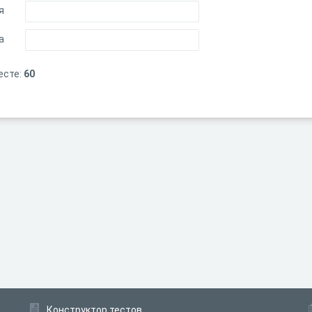
я
а
есте:
60
Конструктор тестов