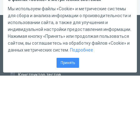
Мы используем файлы «Cookie» и метрические системы
для сбора и анализа информации о производительности и
использовании сайта, а также для улучшения и
Русский
индивидуальной настройки предоставления информации.
Справка
Нажимая кнопку «Принять» или продолжая пользоваться
сайтом, вы соглашаетесь на обработку файлов «Cookie» и
Форма обратной связи
данных метрических систем.
Подробнее
Контакты
Принять
Тарифы
Конструктор тестов
Конструктор опросов
Конструктор кроссвордов
Диалоговые тренажёры
Комплексные задания
Система Дистанционного Обучения