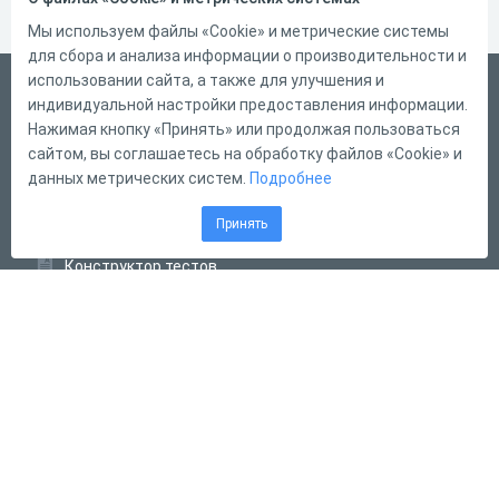
Мы используем файлы «Cookie» и метрические системы
для сбора и анализа информации о производительности и
использовании сайта, а также для улучшения и
Русский
индивидуальной настройки предоставления информации.
Справка
Нажимая кнопку «Принять» или продолжая пользоваться
сайтом, вы соглашаетесь на обработку файлов «Cookie» и
Форма обратной связи
данных метрических систем.
Подробнее
Контакты
Принять
Тарифы
Конструктор тестов
Конструктор опросов
Конструктор кроссвордов
Диалоговые тренажёры
Комплексные задания
Система Дистанционного Обучения