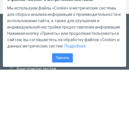
Мы используем файлы «Cookie» и метрические системы
для сбора и анализа информации о производительности и
использовании сайта, а также для улучшения и
Русский
индивидуальной настройки предоставления информации.
Справка
Нажимая кнопку «Принять» или продолжая пользоваться
сайтом, вы соглашаетесь на обработку файлов «Cookie» и
Форма обратной связи
данных метрических систем.
Подробнее
Контакты
Принять
Тарифы
Конструктор тестов
Конструктор опросов
Конструктор кроссвордов
Диалоговые тренажёры
Комплексные задания
Система Дистанционного Обучения