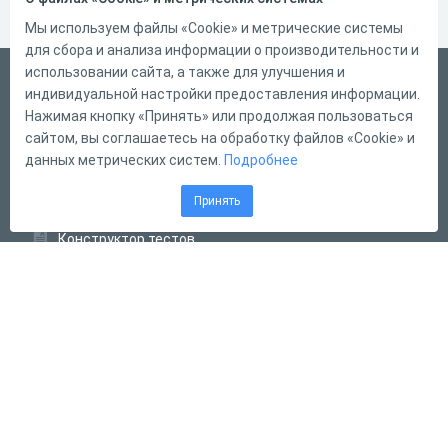
Мы используем файлы «Cookie» и метрические системы
для сбора и анализа информации о производительности и
использовании сайта, а также для улучшения и
Русский
индивидуальной настройки предоставления информации.
Справка
Нажимая кнопку «Принять» или продолжая пользоваться
сайтом, вы соглашаетесь на обработку файлов «Cookie» и
Форма обратной связи
данных метрических систем.
Подробнее
Контакты
Принять
Тарифы
Конструктор тестов
Конструктор опросов
Конструктор кроссвордов
Диалоговые тренажёры
Комплексные задания
Система Дистанционного Обучения