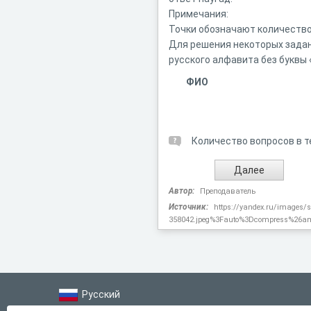
Примечания:
Точки обозначают количество
Для решения некоторых задан
русского алфавита без буквы «
ФИО
Количество вопросов в т
Автор:
Преподаватель
Источник:
https://yandex.ru/images
358042.jpeg%3Fauto%3Dcompress%26
Русский