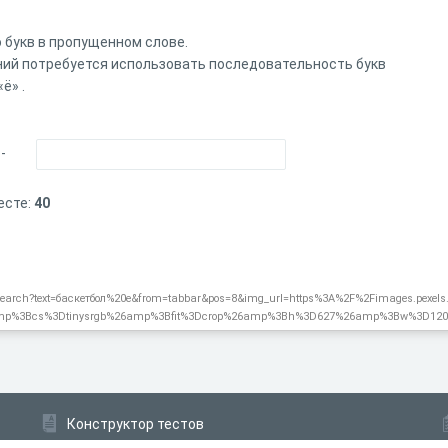
 букв в пропущенном слове.
ий потребуется использовать последовательность букв
ё» .
-
есте:
40
/search?text=баскетбол%20е&from=tabbar&pos=8&img_url=https%3A%2F%2Fimages.pexels
amp%3Bcs%3Dtinysrgb%26amp%3Bfit%3Dcrop%26amp%3Bh%3D627%26amp%3Bw%3D120
Конструктор тестов