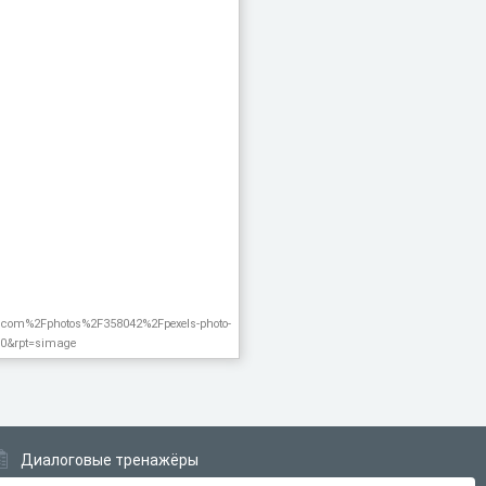
.com%2Fphotos%2F358042%2Fpexels-photo-
0&rpt=simage
Диалоговые тренажёры