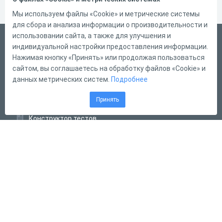
Мы используем файлы «Cookie» и метрические системы
для сбора и анализа информации о производительности и
использовании сайта, а также для улучшения и
Русский
индивидуальной настройки предоставления информации.
Справка
Нажимая кнопку «Принять» или продолжая пользоваться
сайтом, вы соглашаетесь на обработку файлов «Cookie» и
Форма обратной связи
данных метрических систем.
Подробнее
Контакты
Принять
Тарифы
Конструктор тестов
Конструктор опросов
Конструктор кроссвордов
Диалоговые тренажёры
Комплексные задания
Система Дистанционного Обучения