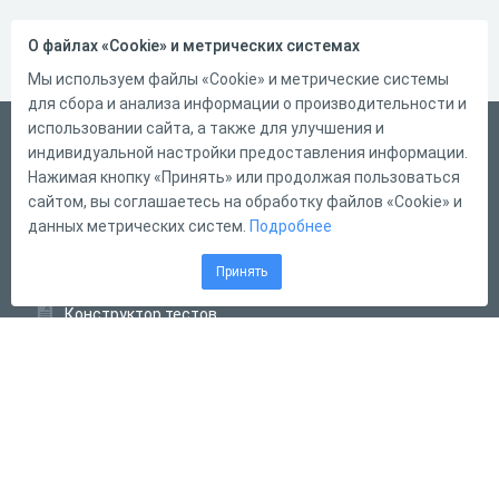
О файлах «Cookie» и метрических системах
Мы используем файлы «Cookie» и метрические системы
для сбора и анализа информации о производительности и
использовании сайта, а также для улучшения и
Русский
индивидуальной настройки предоставления информации.
Справка
Нажимая кнопку «Принять» или продолжая пользоваться
сайтом, вы соглашаетесь на обработку файлов «Cookie» и
Форма обратной связи
данных метрических систем.
Подробнее
Контакты
Принять
Тарифы
Конструктор тестов
Конструктор опросов
Конструктор кроссвордов
Диалоговые тренажёры
Комплексные задания
Система Дистанционного Обучения