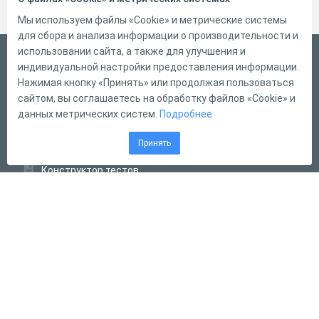
Мы используем файлы «Cookie» и метрические системы
для сбора и анализа информации о производительности и
использовании сайта, а также для улучшения и
Русский
индивидуальной настройки предоставления информации.
Справка
Нажимая кнопку «Принять» или продолжая пользоваться
сайтом, вы соглашаетесь на обработку файлов «Cookie» и
Форма обратной связи
данных метрических систем.
Подробнее
Контакты
Принять
Тарифы
Конструктор тестов
Конструктор опросов
Конструктор кроссвордов
Диалоговые тренажёры
Комплексные задания
Система Дистанционного Обучения