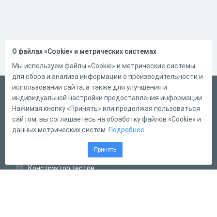
О файлах «Cookie» и метрических системах
Мы используем файлы «Cookie» и метрические системы
для сбора и анализа информации о производительности и
использовании сайта, а также для улучшения и
Русский
индивидуальной настройки предоставления информации.
Справка
Нажимая кнопку «Принять» или продолжая пользоваться
сайтом, вы соглашаетесь на обработку файлов «Cookie» и
Форма обратной связи
данных метрических систем.
Подробнее
Контакты
Принять
Тарифы
Конструктор тестов
Конструктор опросов
Конструктор кроссвордов
Диалоговые тренажёры