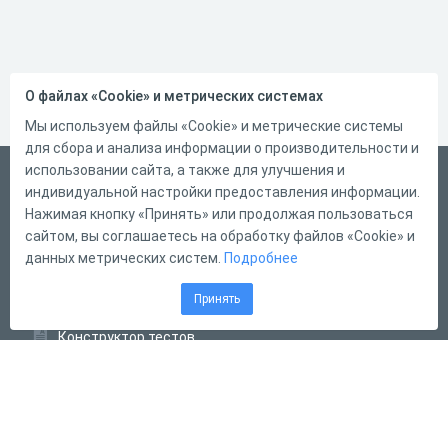
О файлах «Cookie» и метрических системах
Мы используем файлы «Cookie» и метрические системы
для сбора и анализа информации о производительности и
использовании сайта, а также для улучшения и
Русский
индивидуальной настройки предоставления информации.
Справка
Нажимая кнопку «Принять» или продолжая пользоваться
сайтом, вы соглашаетесь на обработку файлов «Cookie» и
Форма обратной связи
данных метрических систем.
Подробнее
Контакты
Принять
Тарифы
Конструктор тестов
Конструктор опросов
Конструктор кроссвордов
Диалоговые тренажёры