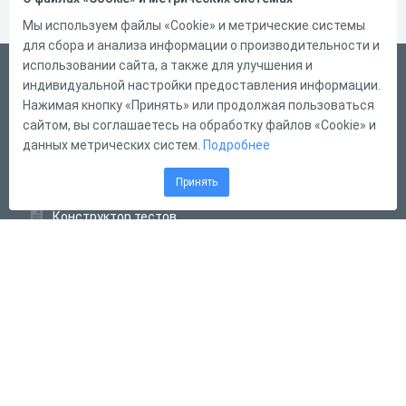
Мы используем файлы «Cookie» и метрические системы
для сбора и анализа информации о производительности и
использовании сайта, а также для улучшения и
Русский
индивидуальной настройки предоставления информации.
Справка
Нажимая кнопку «Принять» или продолжая пользоваться
сайтом, вы соглашаетесь на обработку файлов «Cookie» и
Форма обратной связи
данных метрических систем.
Подробнее
Контакты
Принять
Тарифы
Конструктор тестов
Конструктор опросов
Конструктор кроссвордов
Диалоговые тренажёры
Комплексные задания
Система Дистанционного Обучения