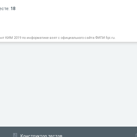
есте:
18
т КИМ 2019 по информатике взят с официального сайта ФИПИ fipi.ru.
Конструктор тестов