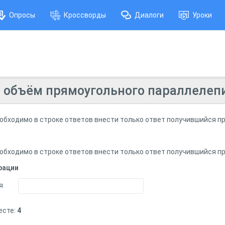
Опросы
Кроссворды
Диалоги
Уроки
 объём прямоугольного параллелеп
еобходимо в строке ответов внести только ответ получившийся п
еобходимо в строке ответов внести только ответ получившийся п
рации
я
есте:
4