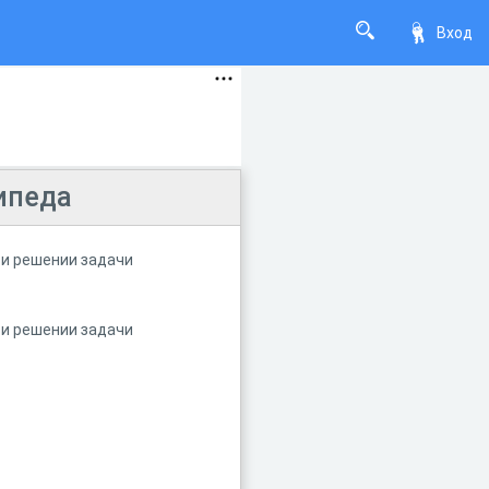
Вход
ипеда
ри решении задачи
ри решении задачи