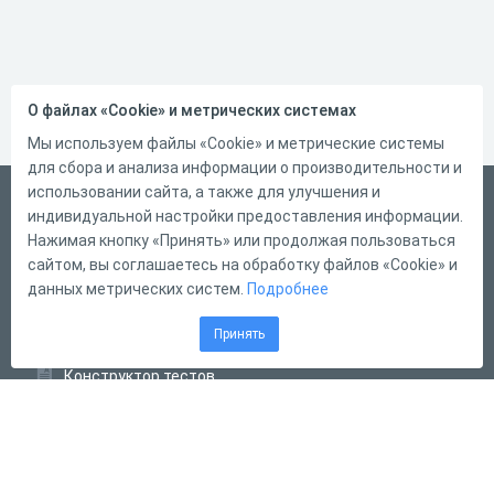
О файлах «Cookie» и метрических системах
Мы используем файлы «Cookie» и метрические системы
для сбора и анализа информации о производительности и
использовании сайта, а также для улучшения и
Русский
индивидуальной настройки предоставления информации.
Справка
Нажимая кнопку «Принять» или продолжая пользоваться
сайтом, вы соглашаетесь на обработку файлов «Cookie» и
Форма обратной связи
данных метрических систем.
Подробнее
Контакты
Принять
Тарифы
Конструктор тестов
Конструктор опросов
Конструктор кроссвордов
Диалоговые тренажёры