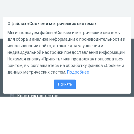
О файлах «Cookie» и метрических системах
Мы используем файлы «Cookie» и метрические системы
для сбора и анализа информации о производительности и
использовании сайта, а также для улучшения и
Русский
индивидуальной настройки предоставления информации.
Справка
Нажимая кнопку «Принять» или продолжая пользоваться
сайтом, вы соглашаетесь на обработку файлов «Cookie» и
Форма обратной связи
данных метрических систем.
Подробнее
Контакты
Принять
Тарифы
Конструктор тестов
Конструктор опросов
Конструктор кроссвордов
Диалоговые тренажёры