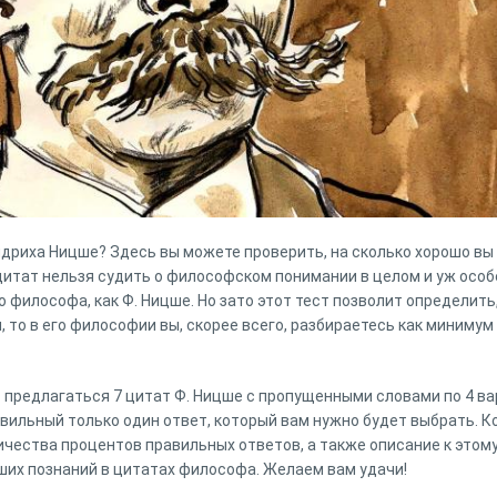
риха Ницше? Здесь вы можете проверить, на сколько хорошо вы 
 цитат нельзя судить о философском понимании в целом и уж осо
 философа, как Ф. Ницше. Но зато этот тест позволит определить,
 то в его философии вы, скорее всего, разбираетесь как минимум 
т предлагаться 7 цитат Ф. Ницше с пропущенными словами по 4 ва
вильный только один ответ, который вам нужно будет выбрать. Ко
ичества процентов правильных ответов, а также описание к этому
ших познаний в цитатах философа. Желаем вам удачи!