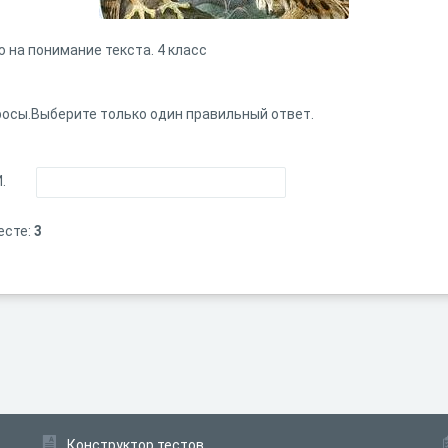
ю
на понимание текста. 4 класс
осы.Выберите только один правильный ответ.
.
есте:
3
Конструктор тестов