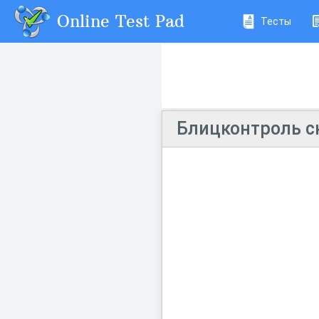
Online Test Pad
Тесты
Блицконтроль с