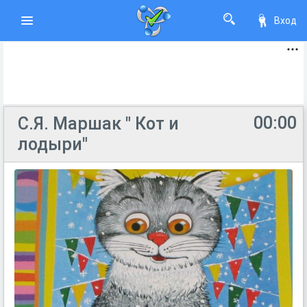
Вход
00:00
С.Я. Маршак " Кот и
лодыри"