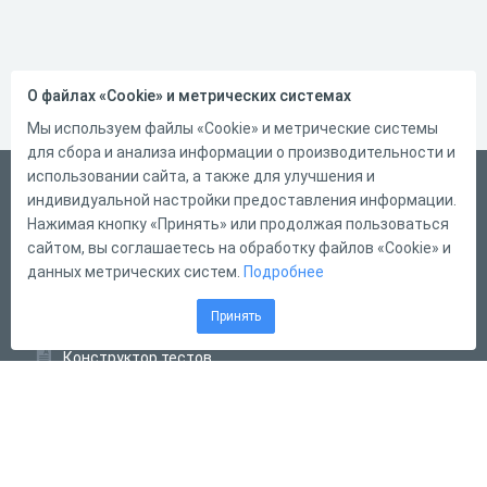
О файлах «Cookie» и метрических системах
Мы используем файлы «Cookie» и метрические системы
для сбора и анализа информации о производительности и
использовании сайта, а также для улучшения и
Русский
индивидуальной настройки предоставления информации.
Справка
Нажимая кнопку «Принять» или продолжая пользоваться
сайтом, вы соглашаетесь на обработку файлов «Cookie» и
Форма обратной связи
данных метрических систем.
Подробнее
Контакты
Принять
Тарифы
Конструктор тестов
Конструктор опросов
Конструктор кроссвордов
Диалоговые тренажёры