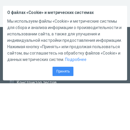
О файлах «Cookie» и метрических системах
Мы используем файлы «Cookie» и метрические системы
для сбора и анализа информации о производительности и
использовании сайта, а также для улучшения и
Русский
индивидуальной настройки предоставления информации.
Справка
Нажимая кнопку «Принять» или продолжая пользоваться
сайтом, вы соглашаетесь на обработку файлов «Cookie» и
Форма обратной связи
данных метрических систем.
Подробнее
Контакты
Принять
Тарифы
Конструктор тестов
Конструктор опросов
Конструктор кроссвордов
Диалоговые тренажёры
Комплексные задания
Система Дистанционного Обучения