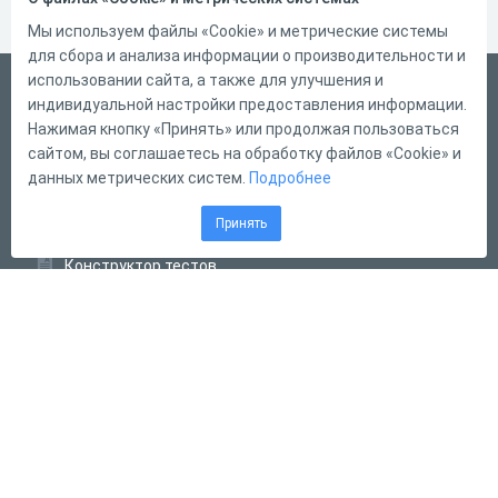
Мы используем файлы «Cookie» и метрические системы
для сбора и анализа информации о производительности и
использовании сайта, а также для улучшения и
Русский
индивидуальной настройки предоставления информации.
Справка
Нажимая кнопку «Принять» или продолжая пользоваться
сайтом, вы соглашаетесь на обработку файлов «Cookie» и
Форма обратной связи
данных метрических систем.
Подробнее
Контакты
Принять
Тарифы
Конструктор тестов
Конструктор опросов
Конструктор кроссвордов
Диалоговые тренажёры
Комплексные задания
Система Дистанционного Обучения