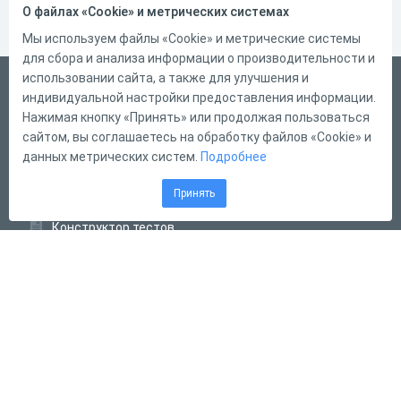
О файлах «Cookie» и метрических системах
Мы используем файлы «Cookie» и метрические системы
для сбора и анализа информации о производительности и
использовании сайта, а также для улучшения и
Русский
индивидуальной настройки предоставления информации.
Справка
Нажимая кнопку «Принять» или продолжая пользоваться
сайтом, вы соглашаетесь на обработку файлов «Cookie» и
Форма обратной связи
данных метрических систем.
Подробнее
Контакты
Принять
Тарифы
Конструктор тестов
Конструктор опросов
Конструктор кроссвордов
Диалоговые тренажёры
Комплексные задания
Система Дистанционного Обучения