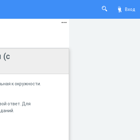
Вход
 (с
ьная к окружности.
вой ответ. Для
аданий.