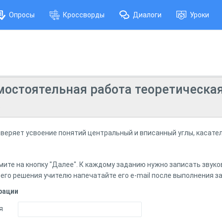
Опросы
Кроссворды
Диалоги
Уроки
остоятельная работа теоретическая
.
оверяет усвоение понятий центральный и вписанный углы, касател
ите на кнопку "Далее". К каждому заданию нужно записать звуко
его решения учителю напечатайте его e-mail после выполнения з
рации
я