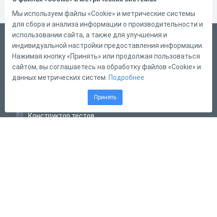
Мы используем файлы «Cookie» и метрические системы
для сбора и анализа информации о производительности и
использовании сайта, а также для улучшения и
Русский
индивидуальной настройки предоставления информации.
Справка
Нажимая кнопку «Принять» или продолжая пользоваться
сайтом, вы соглашаетесь на обработку файлов «Cookie» и
Форма обратной связи
данных метрических систем.
Подробнее
Контакты
Принять
Тарифы
Конструктор тестов
Конструктор опросов
Конструктор кроссвордов
Диалоговые тренажёры
Комплексные задания
Система Дистанционного Обучения