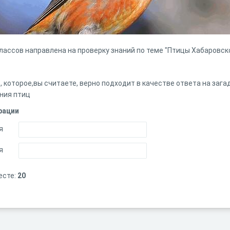
лассов направлена на проверку знаний по теме "Птицы Хабаровско
, которое,вы считаете, верно подходит в качестве ответа на зага
ния птиц
рации
я
я
есте:
20