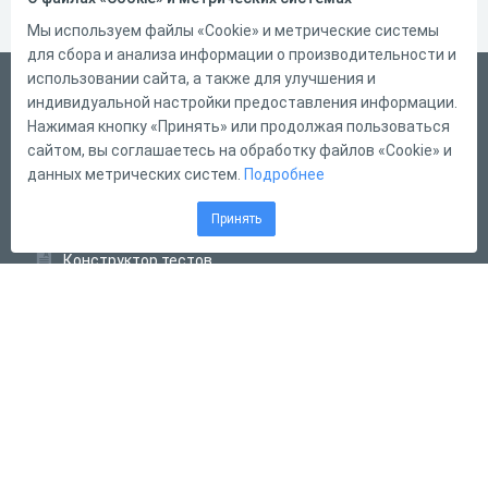
Мы используем файлы «Cookie» и метрические системы
для сбора и анализа информации о производительности и
использовании сайта, а также для улучшения и
Русский
индивидуальной настройки предоставления информации.
Справка
Нажимая кнопку «Принять» или продолжая пользоваться
сайтом, вы соглашаетесь на обработку файлов «Cookie» и
Форма обратной связи
данных метрических систем.
Подробнее
Контакты
Принять
Тарифы
Конструктор тестов
Конструктор опросов
Конструктор кроссвордов
Диалоговые тренажёры
Комплексные задания
Система Дистанционного Обучения