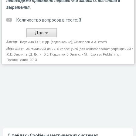
необходимо правильно перевести и записать все слова и
выражения.
Количество вопросов в тесте:
3
Автор:
Ваулина Ю.Е. и др. (содержание), Филиппов А.А. (тест)
Источник:
Английский язык. 6 класс: учеб. для общеобразоват. учреждений /
Ю.Е. Ваулина, Д. Дули, О.Е. Подоляко, В.Эванс. - М. : Express Publishing :
Просвещение, 2013
О файлах «Cookie» и метрических системах