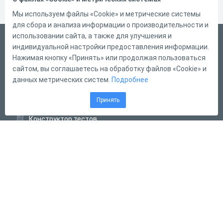
Мы используем файлы «Cookie» и метрические системы
для сбора и анализа информации о производительности и
использовании сайта, а также для улучшения и
Русский
индивидуальной настройки предоставления информации.
Справка
Нажимая кнопку «Принять» или продолжая пользоваться
сайтом, вы соглашаетесь на обработку файлов «Cookie» и
Форма обратной связи
данных метрических систем.
Подробнее
Контакты
Принять
Тарифы
Конструктор тестов
Конструктор опросов
Конструктор кроссвордов
Диалоговые тренажёры
Комплексные задания
Система Дистанционного Обучения