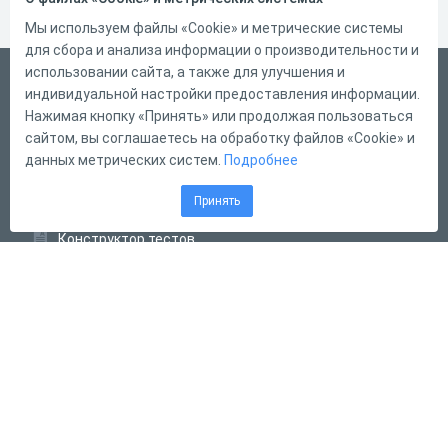
Мы используем файлы «Cookie» и метрические системы
для сбора и анализа информации о производительности и
использовании сайта, а также для улучшения и
Русский
индивидуальной настройки предоставления информации.
Справка
Нажимая кнопку «Принять» или продолжая пользоваться
сайтом, вы соглашаетесь на обработку файлов «Cookie» и
Форма обратной связи
данных метрических систем.
Подробнее
Контакты
Принять
Тарифы
Конструктор тестов
Конструктор опросов
Конструктор кроссвордов
Диалоговые тренажёры
Комплексные задания
Система Дистанционного Обучения