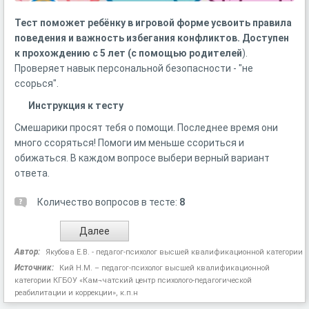
Тест поможет ребёнку в игровой форме усвоить правила
поведения и важность избегания конфликтов. Доступен
к прохождению с 5 лет
(с помощью родителей
).
Проверяет навык персональной безопасности - "не
ссорься".
Инструкция к тесту
Смешарики просят тебя о помощи. Последнее время они
много ссоряться! Помоги им меньше ссориться и
обижаться. В каждом вопросе выбери верный вариант
ответа.
Количество вопросов в тесте:
8
Автор:
Якубова Е.В. - педагог-психолог высшей квалификационной категории
Источник:
Кий Н.М. – педагог-психолог высшей квалификационной
категории КГБОУ «Кам¬чатский центр психолого-педагогической
реабилитации и коррекции», к.п.н