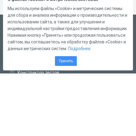
Мы используем файлы «Cookie» и метрические системы
для сбора и анализа информации о производительности и
использовании сайта, а также для улучшения и
Русский
индивидуальной настройки предоставления информации.
Справка
Нажимая кнопку «Принять» или продолжая пользоваться
сайтом, вы соглашаетесь на обработку файлов «Cookie» и
Форма обратной связи
данных метрических систем.
Подробнее
Контакты
Принять
Тарифы
Конструктор тестов
Конструктор опросов
Конструктор кроссвордов
Диалоговые тренажёры
Комплексные задания
Система Дистанционного Обучения