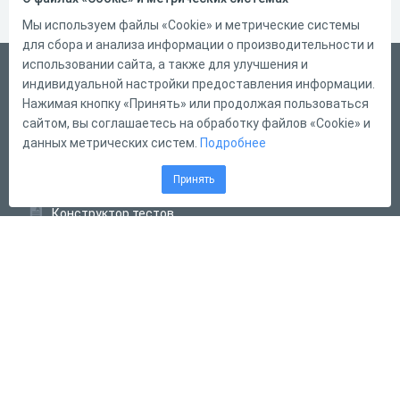
Мы используем файлы «Cookie» и метрические системы
для сбора и анализа информации о производительности и
использовании сайта, а также для улучшения и
Русский
индивидуальной настройки предоставления информации.
Справка
Нажимая кнопку «Принять» или продолжая пользоваться
сайтом, вы соглашаетесь на обработку файлов «Cookie» и
Форма обратной связи
данных метрических систем.
Подробнее
Контакты
Принять
Тарифы
Конструктор тестов
Конструктор опросов
Конструктор кроссвордов
Диалоговые тренажёры
Комплексные задания
Система Дистанционного Обучения