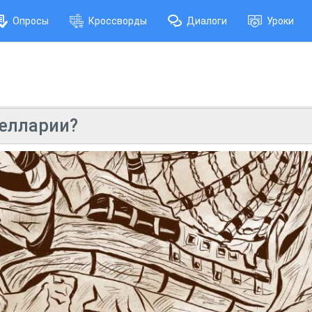
Опросы
Кроссворды
Диалоги
Уроки
Делларии?