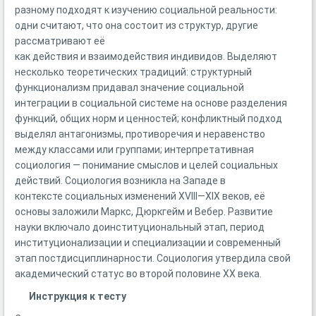
разному подходят к изучению социальной реальности:
одни считают, что она состоит из структур, другие
рассматривают её
как действия и взаимодействия индивидов. Выделяют
несколько теоретических традиций: структурный
функционализм придавал значение социальной
интеграции в социальной системе на основе разделения
функций, общих норм и ценностей; конфликтный подход
выделял антагонизмы, противоречия и неравенство
между классами или группами; интерпретативная
социология — понимание смыслов и целей социальных
действий. Социология возникла на Западе в
контексте социальных изменений XVIII—XIX веков, её
основы заложили Маркс, Дюркгейм и Вебер. Развитие
науки включало доинституциональный этап, период
институционализации и специализации и современный
этап постдисциплинарности. Социология утвердила свой
академический статус во второй половине XX века.
Инструкция к тесту