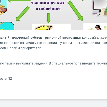
авный
творческий
субъект
рыночной
экономики
, который владе
ональные и оптимальные решения с учетом всех имеющихся возм
сов, целей и приоритетов.
по теме и выполните задания. В специальное поле введите терми
есте:
12