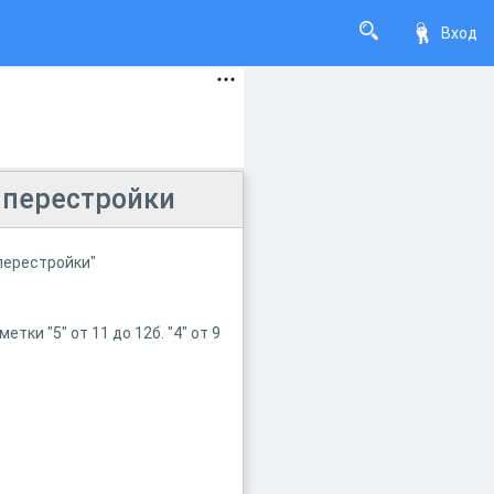
Вход
 перестройки
перестройки"
ки "5" от 11 до 12б. "4" от 9