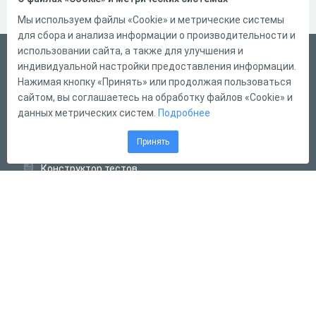
Мы используем файлы «Cookie» и метрические системы
для сбора и анализа информации о производительности и
использовании сайта, а также для улучшения и
Русский
индивидуальной настройки предоставления информации.
Справка
Нажимая кнопку «Принять» или продолжая пользоваться
сайтом, вы соглашаетесь на обработку файлов «Cookie» и
Форма обратной связи
данных метрических систем.
Подробнее
Контакты
Принять
Тарифы
Конструктор тестов
Конструктор опросов
Конструктор кроссвордов
Диалоговые тренажёры
Комплексные задания
Система Дистанционного Обучения