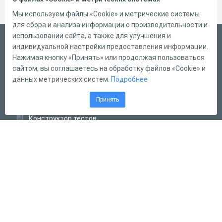
Мы используем файлы «Cookie» и метрические системы
для сбора и анализа информации о производительности и
использовании сайта, а также для улучшения и
Русский
индивидуальной настройки предоставления информации.
Справка
Нажимая кнопку «Принять» или продолжая пользоваться
сайтом, вы соглашаетесь на обработку файлов «Cookie» и
Форма обратной связи
данных метрических систем.
Подробнее
Контакты
Принять
Тарифы
Конструктор тестов
Конструктор опросов
Конструктор кроссвордов
Диалоговые тренажёры
Комплексные задания
Система Дистанционного Обучения