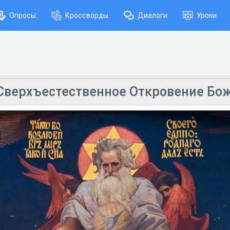
Опросы
Кроссворды
Диалоги
Уроки
 Сверхъестественное Откровение Бо