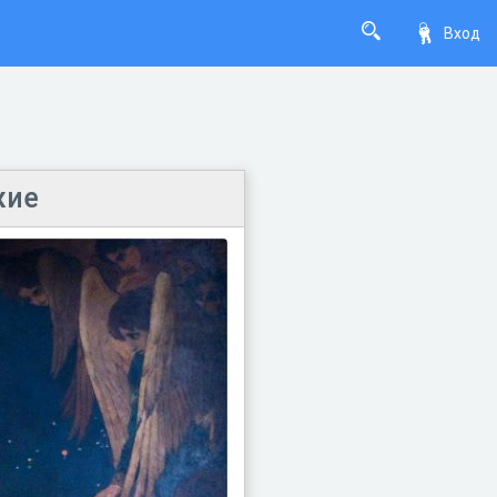
Вход
жие