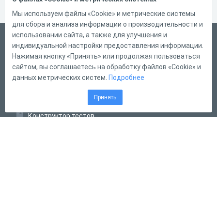
Мы используем файлы «Cookie» и метрические системы
для сбора и анализа информации о производительности и
использовании сайта, а также для улучшения и
Русский
индивидуальной настройки предоставления информации.
Справка
Нажимая кнопку «Принять» или продолжая пользоваться
сайтом, вы соглашаетесь на обработку файлов «Cookie» и
Форма обратной связи
данных метрических систем.
Подробнее
Контакты
Принять
Тарифы
Конструктор тестов
Конструктор опросов
Конструктор кроссвордов
Диалоговые тренажёры
Комплексные задания
Система Дистанционного Обучения