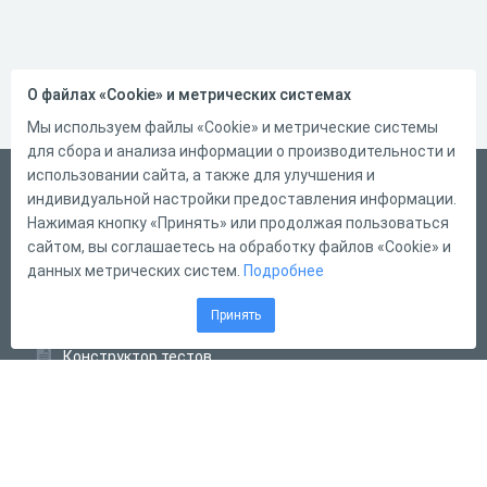
О файлах «Cookie» и метрических системах
Мы используем файлы «Cookie» и метрические системы
для сбора и анализа информации о производительности и
использовании сайта, а также для улучшения и
Русский
индивидуальной настройки предоставления информации.
Справка
Нажимая кнопку «Принять» или продолжая пользоваться
сайтом, вы соглашаетесь на обработку файлов «Cookie» и
Форма обратной связи
данных метрических систем.
Подробнее
Контакты
Принять
Тарифы
Конструктор тестов
Конструктор опросов
Конструктор кроссвордов
Диалоговые тренажёры